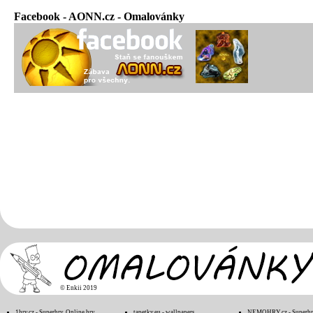
Facebook - AONN.cz - Omalovánky
©
Enkii 2019
1hry.cz - Superhry, Online hry
tapetky.eu - wallpapers
NEMOHRY.cz - Superhry