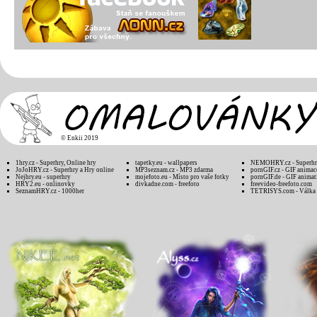
©
Enkii 2019
1hry.cz - Superhry, Online hry
tapetky.eu - wallpapers
NEMOHRY.cz - Superhry
JoJoHRY.cz - Superhry a Hry online
MP3seznam.cz - MP3 zdarma
pornGIF.cz - GIF animac
Nejhry.eu - superhry
mojefoto.eu - Místo pro vaše fotky
pornGIF.de - GIF animat
HRY2.eu - onlinovky
divkadne.com - freefoto
freevideo-freefoto.com
SeznamHRY.cz - 1000her
TETRISYS.com - Válka 